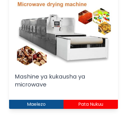
Mashine ya kukausha ya
microwave
Maelezo
Pata Nukuu