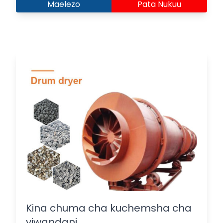
Maelezo
Pata Nukuu
Kina chuma cha kuchemsha cha
viwandani