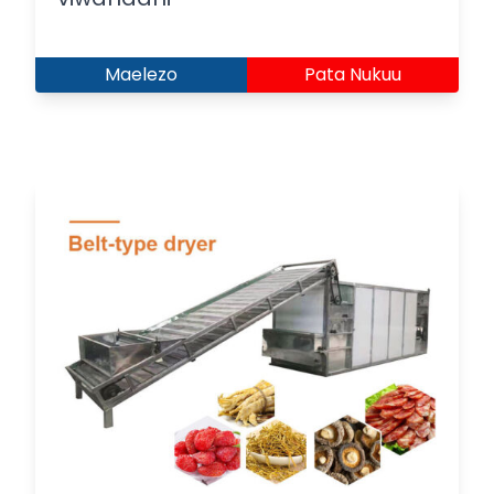
Maelezo
Pata Nukuu