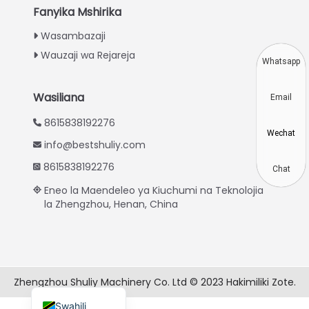
Thai
Fanyika Mshirika
Vietnamese
Wasambazaji
Wauzaji wa Rejareja
Japanese
Whatsapp
Korean
Wasiliana
Email
Hindi
8615838192276
Chinese
Wechat
info@bestshuliy.com
Spanish
8615838192276
Russian
Chat
Eneo la Maendeleo ya Kiuchumi na Teknolojia
Portuguese
la Zhengzhou, Henan, China
German
French
Arabic
Zhengzhou Shuliy Machinery Co. Ltd © 2023 Hakimiliki Zote.
English
Swahili