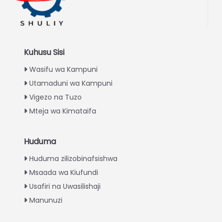
Kuhusu Sisi
Wasifu wa Kampuni
Utamaduni wa Kampuni
Vigezo na Tuzo
Mteja wa Kimataifa
Huduma
Italian
Huduma zilizobinafsishwa
Greek
Msaada wa Kiufundi
Urdu
Usafiri na Uwasilishaji
Turkish
Manunuzi
Indonesian