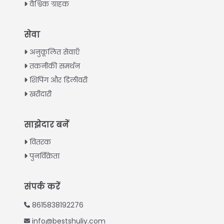
वैश्विक ग्राहक
Italian
सेवा
Greek
अनुकूलित सेवाएँ
Urdu
तकनीकी समर्थन
शिपिंग और डिलीवरी
Swahili
खरीदारी
Turkish
Indonesian
साझेदार बनें
Thai
वितरक
Vietnamese
Whatsapp
पुनर्विक्रेता
Japanese
Email
Korean
संपर्क करें
Chinese
Wechat
8615838192276
Spanish
info@bestshuliy.com