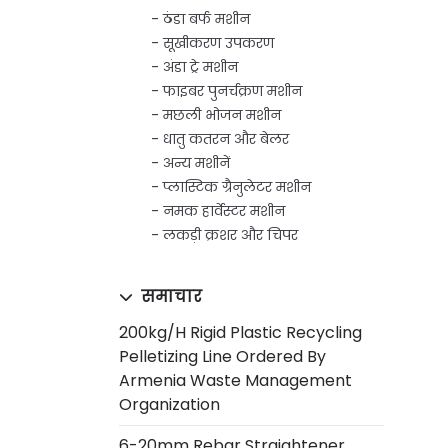
ठंडा बर्फ मशीन
सूखीकरण उपकरण
अंडा ट्रे मशीन
फाइबर पुनर्चक्रण मशीन
मछली भोजन मशीन
धातु कतरन और बेलर
अन्य मशीनें
प्लास्टिक ग्रैनुलेटर मशीन
नमक हार्वेस्टर मशीन
लकड़ी क्रशर और चिपर
समाचार
200kg/h Rigid Plastic Recycling
Pelletizing Line Ordered By
Armenia Waste Management
Organization
6-20mm Rebar Straightener