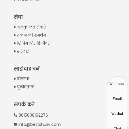
Italian
सेवा
Greek
अनुकूलित सेवाएँ
Urdu
तकनीकी समर्थन
शिपिंग और डिलीवरी
Swahili
खरीदारी
Turkish
Indonesian
साझेदार बनें
Thai
वितरक
Vietnamese
Whatsapp
पुनर्विक्रेता
Japanese
Email
Korean
संपर्क करें
Chinese
Wechat
8615838192276
Spanish
info@bestshuliy.com
Russian
Chat