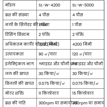
मॉडल
SL-W-4200
SL-W-5000
ब्रश की संख्या
4 पीस
4 पीस
नली के सिलेंडर की संख्या
1 पीस
1 पीस
रिंसिंग सिस्टम
2 पंक्ति
2 पंक्ति
अधिकतम कार्पेट चौड़ाई (मीटर)
3200 मिमी
4200 मिमी
उत्पादकता
90 ㎡/घंटा
120 ㎡/घंटा
इलेक्ट्रिकल भाग
श्नाइडर और चीनी ब्रांड
श्नाइडर और चीनी ब्र
जल की खपत
30 किग्रा/㎡
30 किग्रा/㎡
बिजली की खपत
0.075 किग्रा/㎡
0.075 किग्रा/㎡
मोटर शक्ति
11 किलोवाट
15 किलोवाट
ब्रश की गति
300rpm या समायोज्य
300rpm या समायोज