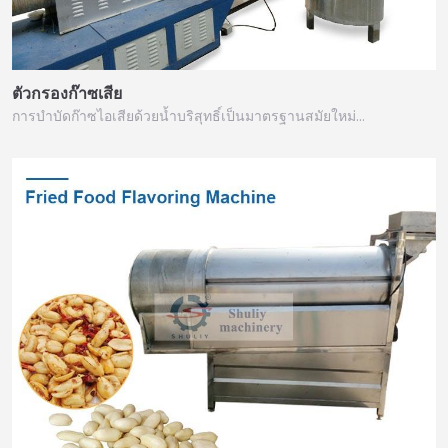
ตัวกรองก๊าซเสีย
การบำบัดก๊าซไอเสียด้วยน้ำบริสุทธิ์เป็นมาตรฐานสมัยใหม่…