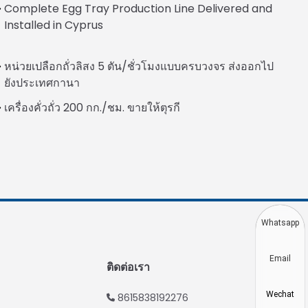
Complete Egg Tray Production Line Delivered and
Installed in Cyprus
Italian
หน่วยเปลือกถั่วลิสง 5 ตัน/ชั่วโมงแบบครบวงจร ส่งออกไป
Greek
ยังประเทศกานา
Urdu
เครื่องคั่วถั่ว 200 กก./ชม. ขายให้ตุรกี
Swahili
Turkish
Indonesian
Vietnamese
Japanese
Whatsapp
Korean
Email
Hindi
ติดต่อเรา
Chinese
Wechat
8615838192276
Spanish