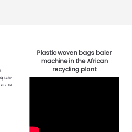
อบ
ดุ และ
ามความ