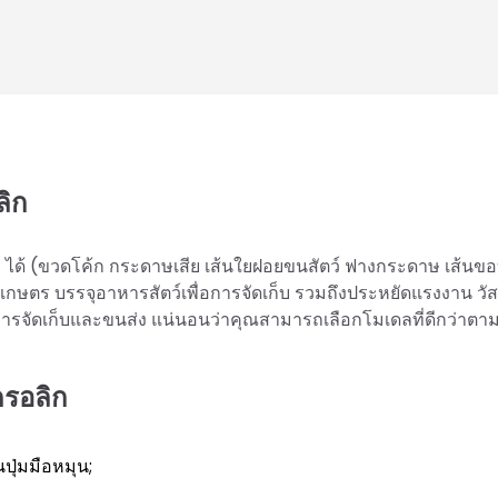
ลิก
ๆ ได้ (ขวดโค้ก กระดาษเสีย เส้นใยฝอยขนสัตว์ ฟางกระดาษ เส้นข
ษตร บรรจุอาหารสัตว์เพื่อการจัดเก็บ รวมถึงประหยัดแรงงาน วัส
ารจัดเก็บและขนส่ง แน่นอนว่าคุณสามารถเลือกโมเดลที่ดีกว่าต
ดรอลิก
ุ่มมือหมุน;