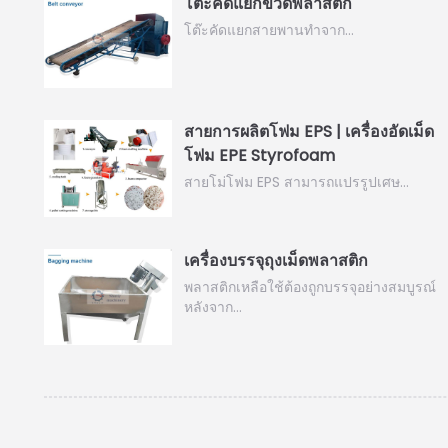
โต๊ะคัดแยกขวดพลาสติก
โต๊ะคัดแยกสายพานทำจาก…
สายการผลิตโฟม EPS | เครื่องอัดเม็ด
โฟม EPE Styrofoam
สายโม่โฟม EPS สามารถแปรรูปเศษ...
เครื่องบรรจุถุงเม็ดพลาสติก
พลาสติกเหลือใช้ต้องถูกบรรจุอย่างสมบูรณ์
หลังจาก…