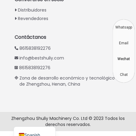
Indonesian
Distribuidores
Thai
Revendedores
Vietnamese
Whatsapp
Japanese
Contáctanos
Email
Korean
8615838192276
Hindi
info@bestshuliy.com
Wechat
Chinese
8615838192276
Russian
Chat
Zona de desarrollo económico y tecnológico
de Zhengzhou, Henan, China
Portuguese
German
French
Arabic
Zhengzhou Shuliy Machinery Co. Ltd © 2023 Todos los
derechos reservados.
English
Spanish