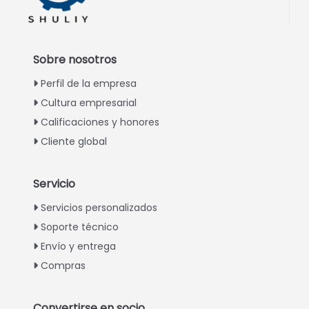
Sobre nosotros
Perfil de la empresa
Cultura empresarial
Calificaciones y honores
Cliente global
Servicio
Italian
Servicios personalizados
Soporte técnico
Greek
Envío y entrega
Urdu
Compras
Swahili
Turkish
Convertirse en socio