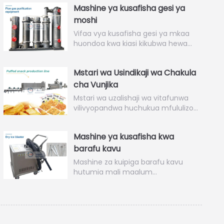
Mashine ya kusafisha gesi ya
moshi
Vifaa vya kusafisha gesi ya mkaa
huondoa kwa kiasi kikubwa hewa…
Mstari wa Usindikaji wa Chakula
cha Vunjika
Mstari wa uzalishaji wa vitafunwa
vilivyopandwa huchukua mfululizo…
Mashine ya kusafisha kwa
barafu kavu
Mashine za kuipiga barafu kavu
hutumia mali maalum…