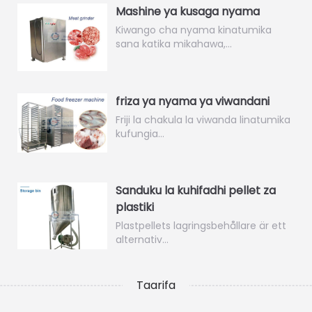
Mashine ya kusaga nyama
Kiwango cha nyama kinatumika
sana katika mikahawa,…
friza ya nyama ya viwandani
Friji la chakula la viwanda linatumika
kufungia…
Sanduku la kuhifadhi pellet za
plastiki
Plastpellets lagringsbehållare är ett
alternativ…
Taarifa