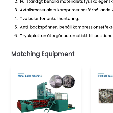
Fullständigt behålla materialets fysiska egens
Avfallsmaterialets komprimeringsförhållande ka
Två balar för enkel hantering;
Anti-backspännen, behåll kompressionseffekt
Tryckplattan återgår automatiskt till positione