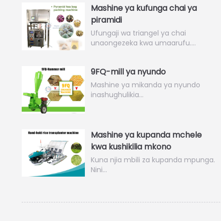
Mashine ya kufunga chai ya
piramidi
Ufungaji wa triangel ya chai
unaongezeka kwa umaarufu.…
9FQ-mill ya nyundo
Mashine ya mikanda ya nyundo
inashughulikia…
Mashine ya kupanda mchele
kwa kushikilia mkono
Kuna njia mbili za kupanda mpunga.
Nini…