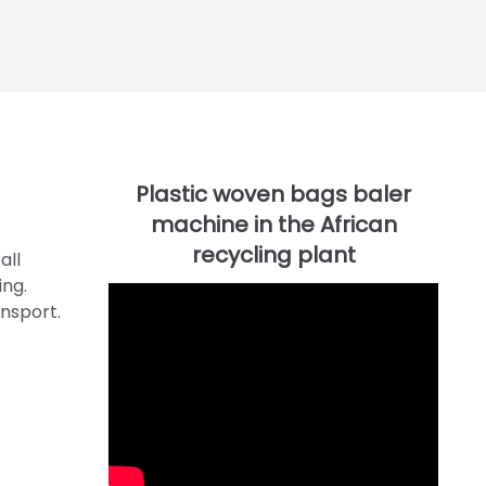
all
ing.
ansport.