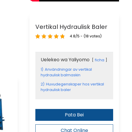
Vertikal Hydraulisk Baler
4.8/5 - (18 votes)
Uelekeo wa Yaliyomo
ficha
1)
Användningar av vertikal
hydraulisk balmaskin
2)
Huvudegenskaper hos vertikal
hydraulisk baler
Pata Bei
Chat Online