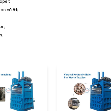
kaper;
n nå 5:1;
en;
n.