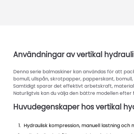
Användningar av vertikal hydraul
Denna serie balmaskiner kan användas för att packa 
bomull, ullspån, skrotpapper, papperskant, bomull, e
Samtidigt sparar det effektivt arbetskraft, materia
Naturligtvis kan du välja den bättre modellen efter 
Huvudegenskaper hos vertikal hyd
Hydraulisk kompression, manuell lastning och 