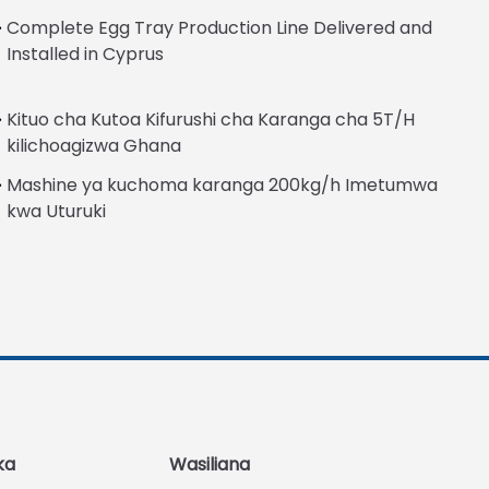
Complete Egg Tray Production Line Delivered and
Installed in Cyprus
Kituo cha Kutoa Kifurushi cha Karanga cha 5T/H
Italian
kilichoagizwa Ghana
Greek
Mashine ya kuchoma karanga 200kg/h Imetumwa
Urdu
kwa Uturuki
Turkish
Indonesian
Thai
Vietnamese
Japanese
Whatsapp
Korean
Email
Hindi
ka
Wasiliana