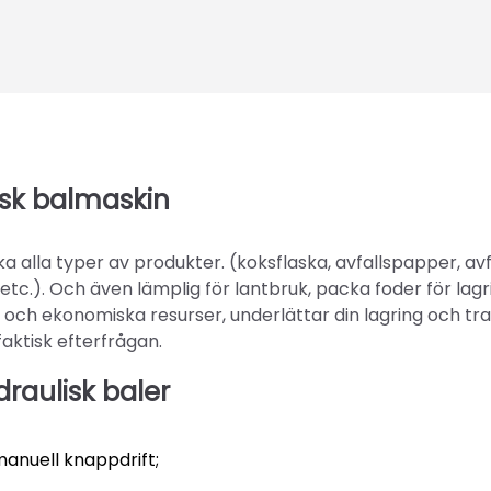
isk balmaskin
alla typer av produkter. (koksflaska, avfallspapper, avf
tc.). Och även lämplig för lantbruk, packa foder för lagr
l och ekonomiska resurser, underlättar din lagring och tr
faktisk efterfrågan.
raulisk baler
manuell knappdrift;