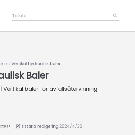
skin
»
Vertikal hydraulisk baler
aulisk Baler
 Vertikal baler för avfallsåtervinning
sistaria redigering:2024/4/30
votes)