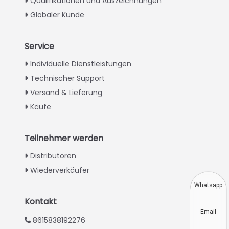
Qualifikationen und Auszeichnungen
Globaler Kunde
Service
Italian
Individuelle Dienstleistungen
Technischer Support
Greek
Versand & Lieferung
Urdu
Käufe
Swahili
Turkish
Teilnehmer werden
Indonesian
Distributoren
Thai
Wiederverkäufer
Vietnamese
Whatsapp
Japanese
Kontakt
Email
Korean
8615838192276