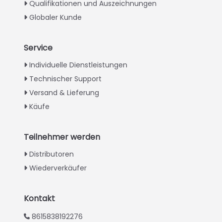
Qualifikationen und Auszeichnungen
Globaler Kunde
Service
Italian
Individuelle Dienstleistungen
Technischer Support
Greek
Versand & Lieferung
Urdu
Käufe
Swahili
Turkish
Teilnehmer werden
Indonesian
Distributoren
Thai
Wiederverkäufer
Vietnamese
Whatsapp
Japanese
Kontakt
Email
Korean
8615838192276