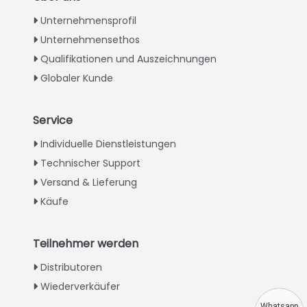
Unternehmensprofil
Unternehmensethos
Qualifikationen und Auszeichnungen
Globaler Kunde
Service
Italian
Individuelle Dienstleistungen
Technischer Support
Greek
Versand & Lieferung
Urdu
Käufe
Swahili
Turkish
Teilnehmer werden
Indonesian
Distributoren
Thai
Wiederverkäufer
Vietnamese
Whatsapp