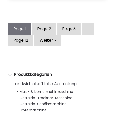
Page
1
Page
2
Page
3
…
Page
12
Weiter »
Produktkategorien
Landwirtschaftliche Ausrüstung
Mais- & Körnermahlmaschine
Getreide-Trockner-Maschine
Getreide-Schälsmaschine
Erntemaschine