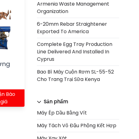
Armenia Waste Management
Organization
6-20mm Rebar Straightener
Exported To America
Complete Egg Tray Production
Line Delivered And Installed In
Cyprus
ơng
Bao Bì Máy Cuộn Rơm SL-55-52
Cho Trang Trại Sữa Kenya
ận Báo
Sản phẩm
giá
Máy Ép Dầu Bằng Vít
Máy Tách Vỏ Đậu Phộng Kết Hợp
Máy Xay Xát