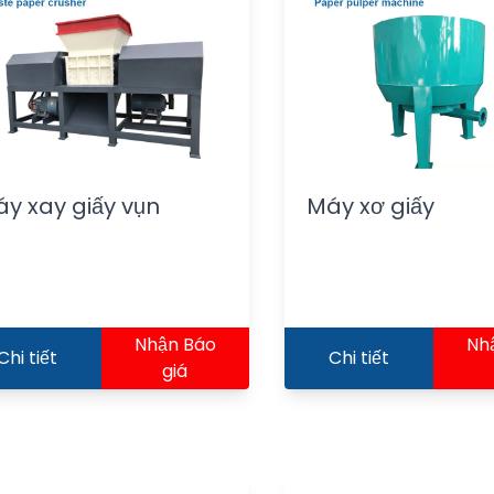
y xay giấy vụn
Máy xơ giấy
Nhận Báo
Nh
Chi tiết
Chi tiết
giá