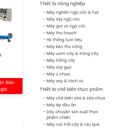
Thiết bị nông nghiệp
Máy nghiền ngũ cốc & hạt
Máy sấy ngũ cốc
Máy gọt vỏ ngũ cốc
Máy thu hoạch
Hệ thống tưới tiêu
Máy kéo thủ công
m
Máy ươm cây & trồng cây
Máy trồng cây
Máy xay gạo
Máy ủ chua
Máy xay & tách vỏ
ận Báo
giá
Thiết bị chế biến thực phẩm
Máy chế biến sữa & sữa chua
Máy ép dầu ăn
Dây chuyền sản xuất thực
phẩm chiên
Máy rửa trái cây & rau quả