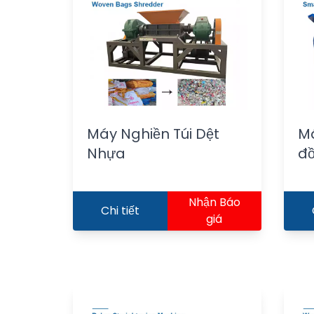
Máy Nghiền Túi Dệt
Má
Nhựa
đ
Nhận Báo
Chi tiết
giá