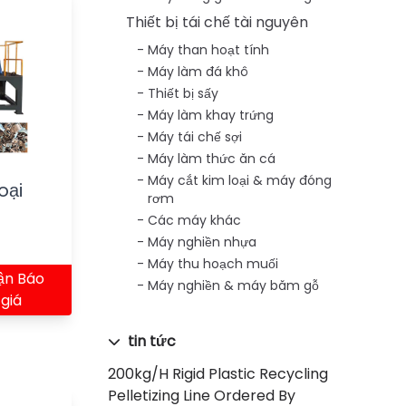
Thiết bị tái chế tài nguyên
Máy than hoạt tính
Máy làm đá khô
Thiết bị sấy
Máy làm khay trứng
Máy tái chế sợi
Máy làm thức ăn cá
Máy cắt kim loại & máy đóng
oại
rơm
Các máy khác
Máy nghiền nhựa
Máy thu hoạch muối
ận Báo
Máy nghiền & máy băm gỗ
giá
tin tức
200kg/h Rigid Plastic Recycling
Pelletizing Line Ordered By