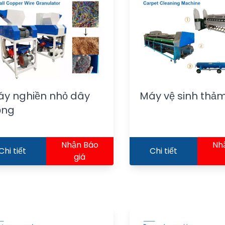
y nghiền nhỏ dây
Máy vệ sinh thả
ồng
Nhận Báo
Nh
Chi tiết
Chi tiết
giá