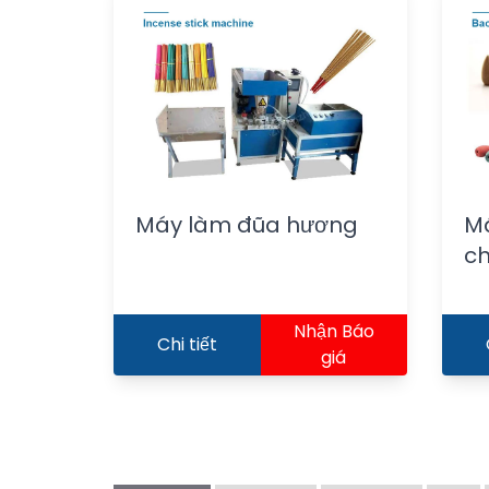
Máy làm đũa hương
M
c
Nhận Báo
Chi tiết
giá