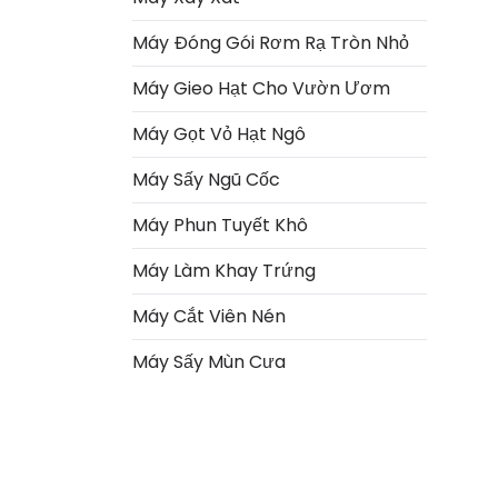
Máy Đóng Gói Rơm Rạ Tròn Nhỏ
Máy Gieo Hạt Cho Vườn Ươm
Máy Gọt Vỏ Hạt Ngô
Máy Sấy Ngũ Cốc
Máy Phun Tuyết Khô
Máy Làm Khay Trứng
Italian
Máy Cắt Viên Nén
Greek
Máy Sấy Mùn Cưa
Urdu
Swahili
Turkish
Indonesian