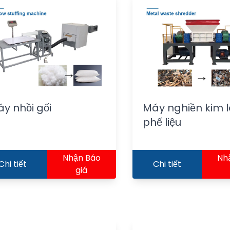
y nhồi gối
Máy nghiền kim l
phế liệu
Nhận Báo
Nh
Chi tiết
Chi tiết
giá