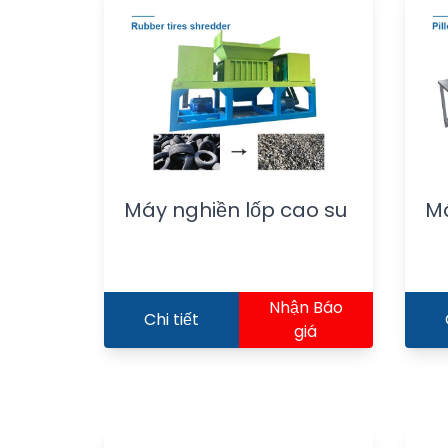
Máy nghiền lốp cao su
Má
Nhận Báo
Chi tiết
giá