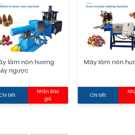
áy làm nón hương
Máy làm nón hư
hảy ngược
Nhận Báo
Nh
Chi tiết
Chi tiết
giá