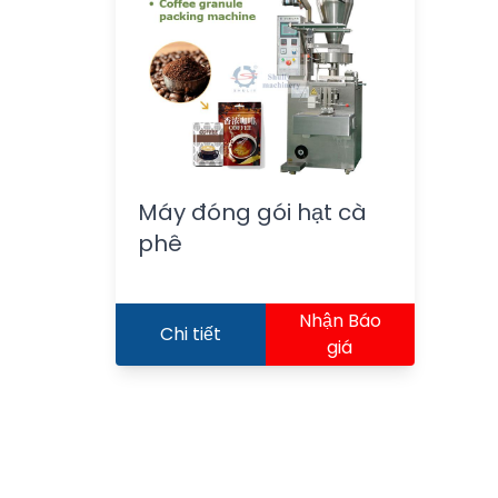
Máy đóng gói hạt cà
phê
Nhận Báo
Chi tiết
giá