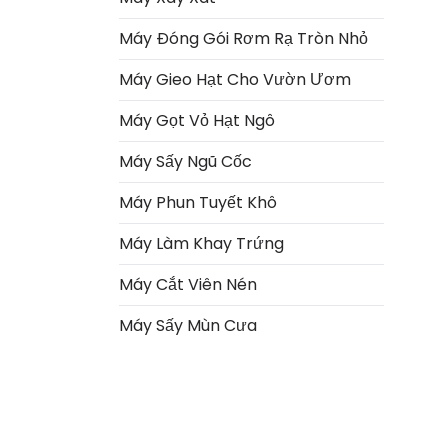
Máy Đóng Gói Rơm Rạ Tròn Nhỏ
Máy Gieo Hạt Cho Vườn Ươm
Máy Gọt Vỏ Hạt Ngô
Máy Sấy Ngũ Cốc
Máy Phun Tuyết Khô
Máy Làm Khay Trứng
Italian
Máy Cắt Viên Nén
Greek
Máy Sấy Mùn Cưa
Urdu
Swahili
Turkish
Indonesian