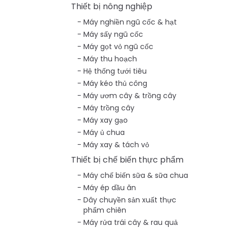
Thiết bị nông nghiệp
Máy nghiền ngũ cốc & hạt
Máy sấy ngũ cốc
Máy gọt vỏ ngũ cốc
Máy thu hoạch
Hệ thống tưới tiêu
Máy kéo thủ công
Máy ươm cây & trồng cây
Máy trồng cây
Máy xay gạo
Máy ủ chua
Máy xay & tách vỏ
Thiết bị chế biến thực phẩm
Máy chế biến sữa & sữa chua
Máy ép dầu ăn
Dây chuyền sản xuất thực
phẩm chiên
Máy rửa trái cây & rau quả