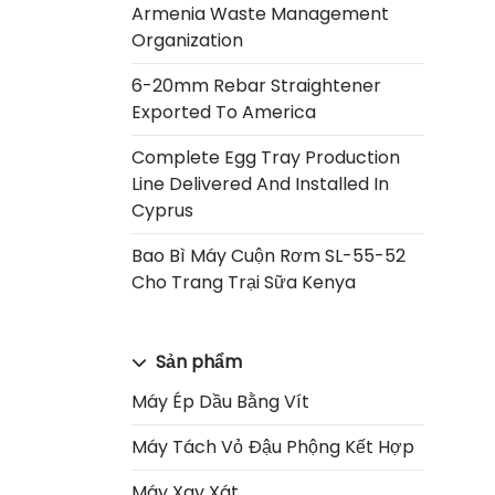
Armenia Waste Management
Organization
6-20mm Rebar Straightener
Exported To America
Complete Egg Tray Production
Line Delivered And Installed In
Cyprus
Bao Bì Máy Cuộn Rơm SL-55-52
Cho Trang Trại Sữa Kenya
Sản phẩm
Máy Ép Dầu Bằng Vít
Máy Tách Vỏ Đậu Phộng Kết Hợp
Máy Xay Xát