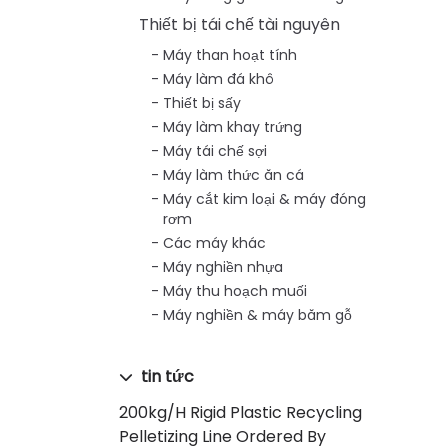
Thiết bị tái chế tài nguyên
Máy than hoạt tính
Máy làm đá khô
Thiết bị sấy
Máy làm khay trứng
Máy tái chế sợi
Máy làm thức ăn cá
Máy cắt kim loại & máy đóng
rơm
Các máy khác
Máy nghiền nhựa
Máy thu hoạch muối
Máy nghiền & máy băm gỗ
tin tức
200kg/h Rigid Plastic Recycling
Pelletizing Line Ordered By