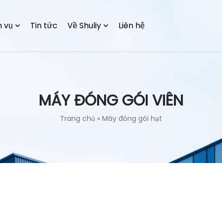
h vụ
Tin tức
Về Shuliy
Liên hệ
MÁY ĐÓNG GÓI VIÊN
Trang chủ
»
Máy đóng gói hạt