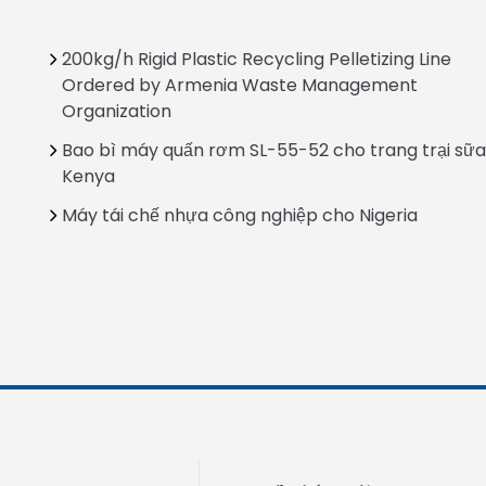
200kg/h Rigid Plastic Recycling Pelletizing Line
Ordered by Armenia Waste Management
Organization
Bao bì máy quấn rơm SL-55-52 cho trang trại sữa
Kenya
Máy tái chế nhựa công nghiệp cho Nigeria