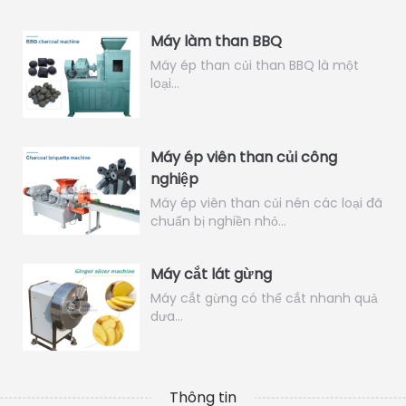
Máy làm than BBQ
Máy ép than củi than BBQ là một
loại…
Máy ép viên than củi công
nghiệp
Máy ép viên than củi nén các loại đã
chuẩn bị nghiền nhỏ…
Máy cắt lát gừng
Máy cắt gừng có thể cắt nhanh quả
dưa…
Thông tin