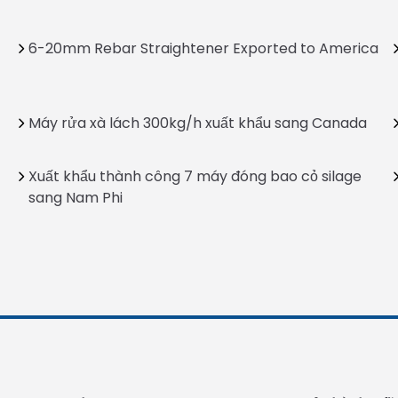
6-20mm Rebar Straightener Exported to America
Máy rửa xà lách 300kg/h xuất khẩu sang Canada
Xuất khẩu thành công 7 máy đóng bao cỏ silage
sang Nam Phi