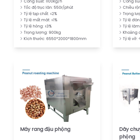
Công suất: 1100kg/h
Công su
Tốc độ trục lăn: 550r/phút
Chiều r
Tỷ lệ tạp chất: ≤2%
Trọng lư
Tỷ lệ mất mát: ≤1%
Tỷ lệ đó
Tỷ lệ hỏng: ≤3%
Tỷ lệ là
Trọng lượng: 900kg
Khoảng 
Kích thước: 6550*2000*1800mm
Tỷ lệ vỡ:
Máy rang đậu phộng
Dây chu
phộng