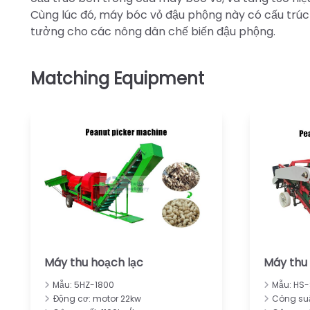
Cùng lúc đó, máy bóc vỏ đậu phộng này có cấu trúc đ
tưởng cho các nông dân chế biến đậu phộng.
Máy thu hoạch lạc
Máy thu
Mẫu: 5HZ-1800
Mẫu: HS
Động cơ: motor 22kw
Công suấ