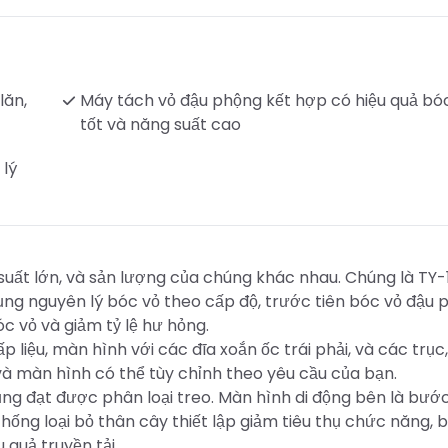
lăn,
Máy tách vỏ đậu phộng kết hợp có hiệu quả bó
tốt và năng suất cao
 lý
ất lớn, và sản lượng của chúng khác nhau. Chúng là TY-
ng nguyên lý bóc vỏ theo cấp độ, trước tiên bóc vỏ đậu 
óc vỏ và giảm tỷ lệ hư hỏng.
iệu, màn hình với các đĩa xoắn ốc trái phải, và các trục
 và màn hình có thể tùy chỉnh theo yêu cầu của bạn.
ng đạt được phân loại treo. Màn hình di động bên là bướ
ống loại bỏ thân cây thiết lập giảm tiêu thụ chức năng, 
 quả truyền tải.