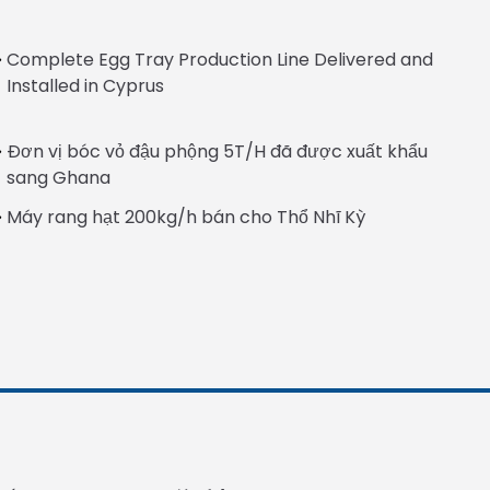
Complete Egg Tray Production Line Delivered and
Installed in Cyprus
Đơn vị bóc vỏ đậu phộng 5T/H đã được xuất khẩu
Italian
sang Ghana
Greek
Máy rang hạt 200kg/h bán cho Thổ Nhĩ Kỳ
Urdu
Swahili
Turkish
Indonesian
Thai
Japanese
Whatsapp
Korean
Email
Hindi