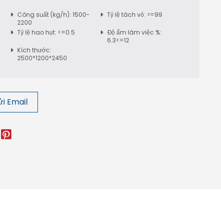
Công suất (kg/h): 1500-
Tỷ lệ tách vỏ: >=99
2200
Tỷ lệ hao hụt: <=0.5
Độ ẩm làm việc %:
6.3<=12
Kích thước:
2500*1200*2450
i Email