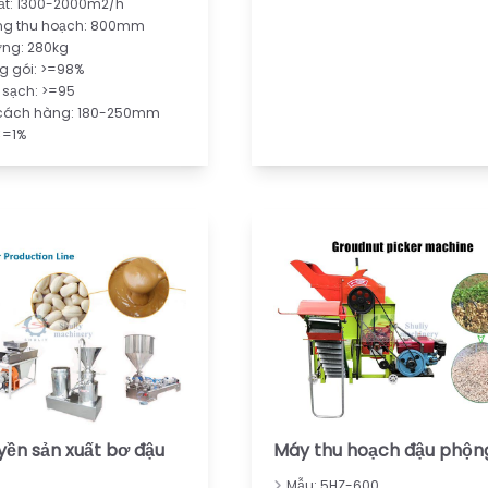
ất: 1300-2000m2/h
ộng thu hoạch: 800mm
ợng: 280kg
ng gói: >=98%
m sạch: >=95
cách hàng: 180-250mm
 <=1%
yền sản xuất bơ đậu
Máy thu hoạch đậu phộn
Mẫu: 5HZ-600