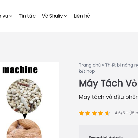
h vụ
Tin tức
Về Shuliy
Liên hệ
Trang chủ
»
Thiết bị nông n
kết hợp
Máy Tách Vỏ
Máy tách vỏ đậu phộn
4.6/5 - (15 