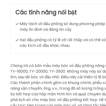
Các tính năng nổi bật
Máy tách vỏ đậu phộng sử dụng phương pháp 
máy ổn định và đáng tin cậy
Hạt đậu phộng có tỷ lệ vỡ rất thấp và có thể xử
các kích cỡ đậu khác nhau
Chúng tôi có bốn mẫu máy bóc vỏ đậu phộng năng su
TY-16000, TY-20000, TY-3500. Những máy này sử dụ
lớn, sau đó bóc vỏ đậu nhỏ. Điều này cải thiện tỷ lệ b
Các thành phần chính gồm có khung chính, phễu cấp l
nâng vận chuyển, ống, v.v., trong đó số lượng trống
Sự kết hợp của hộp màn hình kín và quạt chuyên dụ
phá lịch sử cho máy bóc vỏ đậu phộng kết hợp. Hệ th
cấu trúc bên trong của máy bóc vỏ, và tăng tốc hiệu