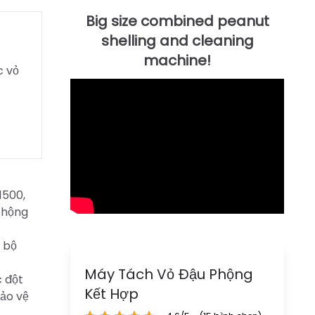
c vỏ
1500,
phộng
, bộ
Máy Tách Vỏ Đậu Phộng
c đột
Kết Hợp
bảo vệ