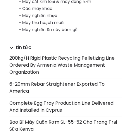
Máy cắt kim loại & máy đóng rơm
Các máy khác
Máy nghiền nhựa
Máy thu hoạch muối
Máy nghiền & máy băm gỗ
tin tức
200kg/h Rigid Plastic Recycling Pelletizing Line
Ordered By Armenia Waste Management
Organization
6-20mm Rebar Straightener Exported To
America
Complete Egg Tray Production Line Delivered
And Installed In Cyprus
Bao Bì Máy Cuộn Rơm SL-55-52 Cho Trang Trại
Sữa Kenya