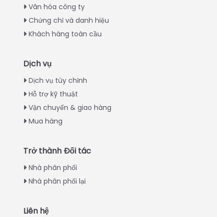
Văn hóa công ty
Chứng chỉ và danh hiệu
Khách hàng toàn cầu
Dịch vụ
Italian
Dịch vụ tùy chỉnh
Hỗ trợ kỹ thuật
Greek
Vận chuyển & giao hàng
Urdu
Mua hàng
Swahili
Turkish
Trở thành Đối tác
Indonesian
Nhà phân phối
Thai
Nhà phân phối lại
Japanese
Korean
Liên hệ