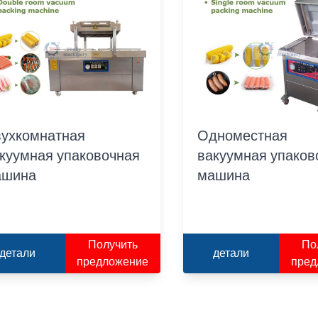
ухкомнатная
Одноместная
куумная упаковочная
вакуумная упаков
ашина
машина
Получить
По
детали
детали
предложение
пред