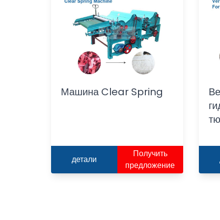
Машина Clear Spring
Ве
ги
тю
Получить
детали
предложение