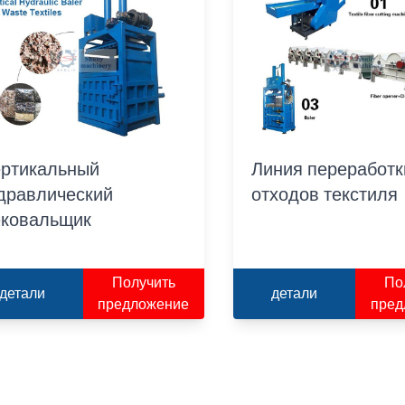
ртикальный
Линия переработк
дравлический
отходов текстиля
ковальщик
Получить
По
детали
детали
предложение
пред