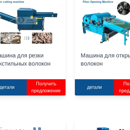
шина для резки
Машина для откр
кстильных волокон
волокон
Получить
По
детали
детали
предложение
пред