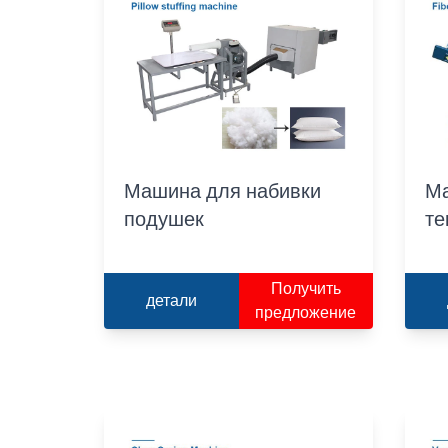
Машина для набивки
Ма
подушек
те
Получить
детали
предложение