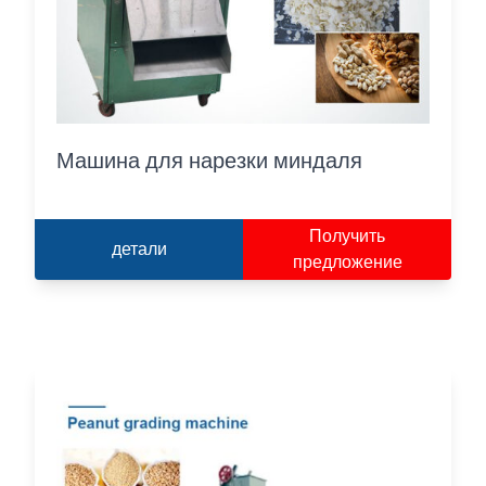
Машина для нарезки миндаля
Получить
детали
предложение