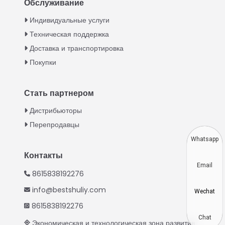
Обслуживание
Italian
Индивидуальные услуги
Техническая поддержка
Greek
Доставка и транспортировка
Urdu
Покупки
Swahili
Turkish
Стать партнером
Indonesian
Дистрибьюторы
Thai
Перепродавцы
Vietnamese
Whatsapp
Japanese
Контакты
Email
Korean
8615838192276
Hindi
info@bestshuliy.com
Wechat
Chinese
8615838192276
Spanish
Chat
Экономическая и технологическая зона развития