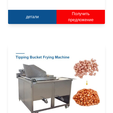
Получить
детали
предложение