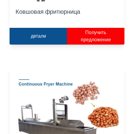
Ковшовая фритюрница
Получить
детали
предложение