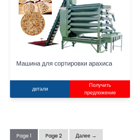
Машина для сортировки арахиса
Получить
детали
предложение
Page
1
Page
2
Далее →