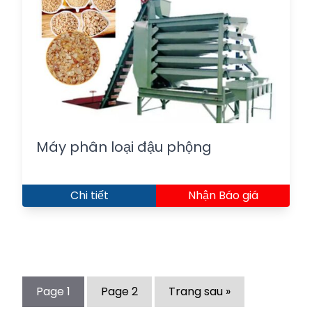
Máy phân loại đậu phộng
Chi tiết
Nhận Báo giá
Page
1
Page
2
Trang sau »