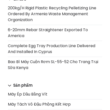
200kg/h Rigid Plastic Recycling Pelletizing Line
Ordered By Armenia Waste Management
Organization
6-20mm Rebar Straightener Exported To
America
Complete Egg Tray Production Line Delivered
And Installed In Cyprus
Bao Bì Máy Cuộn Rơm SL-55-52 Cho Trang Trại
Sữa Kenya
Sản phẩm
Máy Ép Dầu Bằng Vít
Máy Tách Vỏ Đậu Phộng Kết Hợp