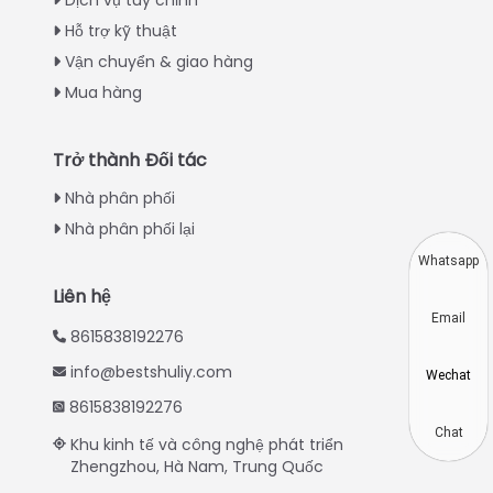
Dịch vụ tùy chỉnh
Hỗ trợ kỹ thuật
Greek
Vận chuyển & giao hàng
Urdu
Mua hàng
Swahili
Turkish
Trở thành Đối tác
Indonesian
Nhà phân phối
Thai
Nhà phân phối lại
Japanese
Whatsapp
Korean
Liên hệ
Email
Hindi
8615838192276
Chinese
info@bestshuliy.com
Wechat
Spanish
8615838192276
Russian
Chat
Khu kinh tế và công nghệ phát triển
Zhengzhou, Hà Nam, Trung Quốc
Portuguese