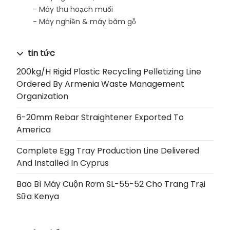
Máy thu hoạch muối
Máy nghiền & máy băm gỗ
tin tức
200kg/h Rigid Plastic Recycling Pelletizing Line
Ordered By Armenia Waste Management
Organization
6-20mm Rebar Straightener Exported To
America
Complete Egg Tray Production Line Delivered
And Installed In Cyprus
Bao Bì Máy Cuộn Rơm SL-55-52 Cho Trang Trại
Sữa Kenya