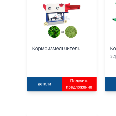
Кормоизмельчитель
Ко
зе
Получить
детали
предложение