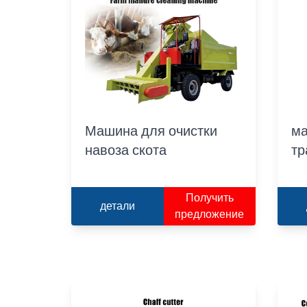
Машина для очистки
ма
навоза скота
тр
Получить
детали
предложение