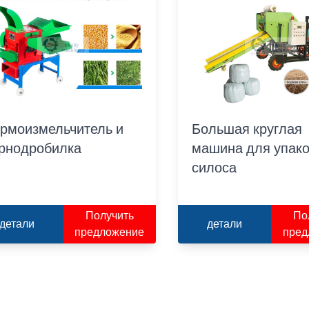
рмоизмельчитель и
Большая круглая
рнодробилка
машина для упак
силоса
Получить
По
детали
детали
предложение
пред