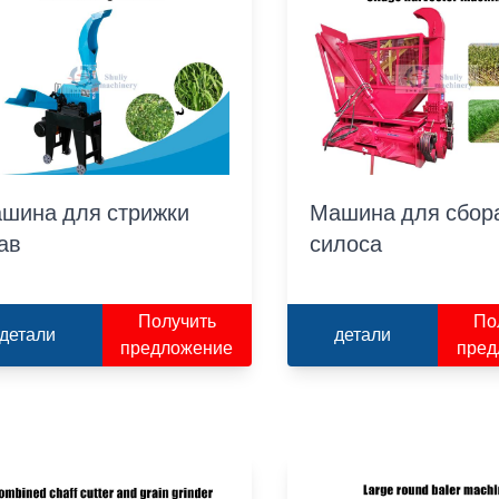
шина для стрижки
Машина для сбор
ав
силоса
Получить
По
детали
детали
предложение
пред