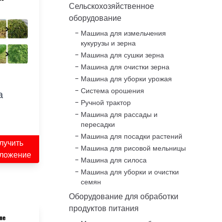
Сельскохозяйственное
оборудование
Машина для измельчения
кукурузы и зерна
Машина для сушки зерна
Машина для очистки зерна
Машина для уборки урожая
Система орошения
а
Ручной трактор
Машина для рассады и
пересадки
Машина для посадки растений
лучить
Машина для рисовой мельницы
ложение
Машина для силоса
Машина для уборки и очистки
семян
Оборудование для обработки
продуктов питания