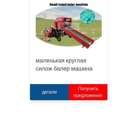
маленькая круглая
силож балер машина
Получить
детали
предложение