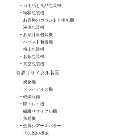
日用品と食品包装機
粒状包装機
お香棒のカウントと梱包機
液体包装機
多頭計量包装機
ペースト包装機
粉末包装機
お茶包装機
真空包装機
資源リサイクル装置
炭化機
ドライアイス機
乾燥設備
卵トレイ機
繊維リサイクル機
魚粉機
金属シアー＆バラー
その他の機械