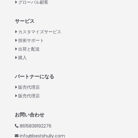
グローバル顧客
Italian
サービス
Greek
カスタマイズサービス
Urdu
技術サポート
出荷と配送
Swahili
購入
Turkish
Indonesian
パートナーになる
Thai
販売代理店
Vietnamese
Whatsapp
販売代理店
Korean
Email
Hindi
お問い合わせ
Chinese
Wechat
8615838192276
Spanish
info@bestshuliy.com