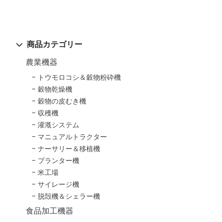
商品カテゴリー
農業機器
トウモロコシ＆穀物粉砕機
穀物乾燥機
穀物の皮むき機
収穫機
灌漑システム
マニュアルトラクター
ナーサリー＆移植機
プランター機
米工場
サイレージ機
脱殻機＆シェラー機
食品加工機器