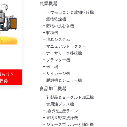
農業機器
トウモロコシ＆穀物粉砕機
穀物乾燥機
穀物の皮むき機
収穫機
灌漑システム
マニュアルトラクター
ナーサリー＆移植機
プランター機
米工場
積もりを
サイレージ機
取得
脱殻機＆シェラー機
食品加工機器
乳製品＆ヨーグルト加工機
食用油プレス機
揚げ物生産ライン
果物＆野菜洗浄機
ジュースプッパーと抽出機