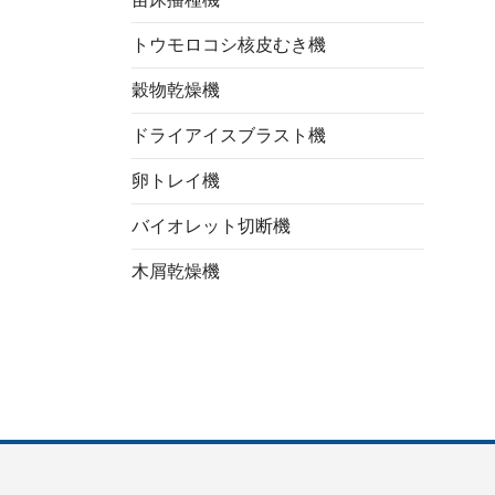
トウモロコシ核皮むき機
穀物乾燥機
ドライアイスブラスト機
卵トレイ機
Italian
バイオレット切断機
Greek
Urdu
木屑乾燥機
Swahili
Turkish
Indonesian
Thai
Vietnamese
Korean