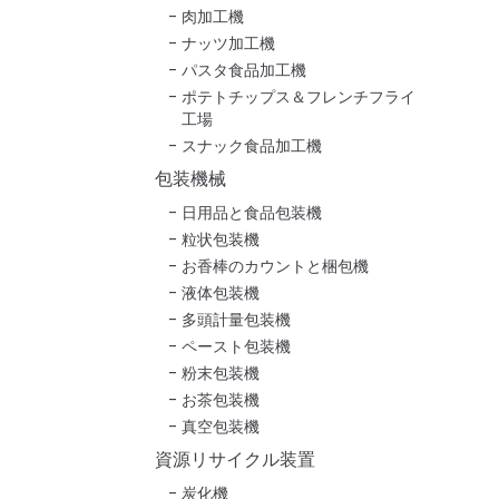
肉加工機
ナッツ加工機
パスタ食品加工機
ポテトチップス＆フレンチフライ
工場
スナック食品加工機
包装機械
日用品と食品包装機
粒状包装機
お香棒のカウントと梱包機
液体包装機
多頭計量包装機
ペースト包装機
粉末包装機
お茶包装機
真空包装機
資源リサイクル装置
炭化機