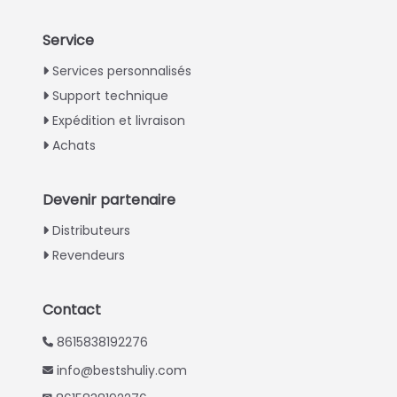
Service
Italian
Services personnalisés
Support technique
Greek
Expédition et livraison
Urdu
Achats
Swahili
Turkish
Devenir partenaire
Indonesian
Distributeurs
Thai
Revendeurs
Vietnamese
Whatsapp
Japanese
Contact
Email
Korean
8615838192276
Hindi
info@bestshuliy.com
Wechat
Chinese