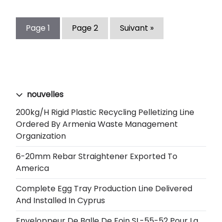
Page
1
Page
2
Suivant »
nouvelles
200kg/h Rigid Plastic Recycling Pelletizing Line
Ordered By Armenia Waste Management
Organization
6-20mm Rebar Straightener Exported To
America
Complete Egg Tray Production Line Delivered
And Installed In Cyprus
Enveloppeur De Balle De Foin SL-55-52 Pour La