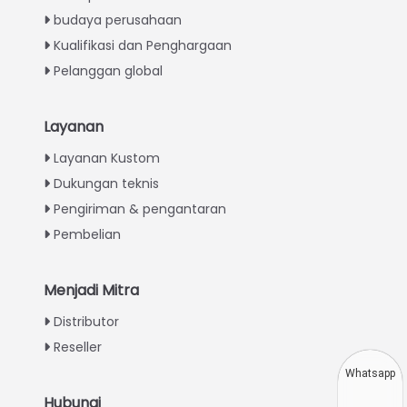
budaya perusahaan
Kualifikasi dan Penghargaan
Pelanggan global
Layanan
Italian
Layanan Kustom
Dukungan teknis
Greek
Pengiriman & pengantaran
Urdu
Pembelian
Swahili
Turkish
Menjadi Mitra
Thai
Distributor
Vietnamese
Reseller
Japanese
Whatsapp
Korean
Hubungi