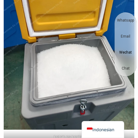
Vietnamese
Japanese
Whatsapp
Korean
Email
Hindi
Chinese
Wechat
Spanish
Russian
Chat
Portuguese
German
French
Arabic
English
Indonesian
kotak es kering