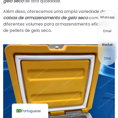
gelo seco
de alta qualidade.
Thai
Além disso, oferecemos uma ampla variedade de
Vietnamese
caixas de armazenamento de gelo seco
com
Whatsapp
diferentes volumes para armazenamento eficiente
Japanese
de pellets de gelo seco.
Email
Korean
Hindi
Wechat
Chinese
Spanish
Chat
Russian
German
French
Arabic
English
Portuguese