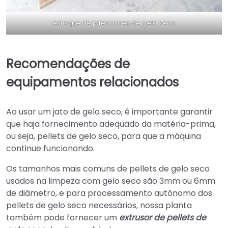
estoque de jateadores de gelo seco
Recomendações de
equipamentos relacionados
Ao usar um jato de gelo seco, é importante garantir
que haja fornecimento adequado da matéria-prima,
ou seja, pellets de gelo seco, para que a máquina
Italian
continue funcionando.
Greek
Os tamanhos mais comuns de pellets de gelo seco
Urdu
usados na limpeza com gelo seco são 3mm ou 6mm
Swahili
de diâmetro, e para processamento autônomo dos
pellets de gelo seco necessários, nossa planta
Turkish
também pode fornecer um
extrusor de pellets de
Indonesian