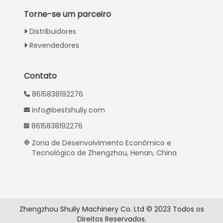
Turkish
Torne-se um parceiro
Indonesian
Distribuidores
Thai
Revendedores
Vietnamese
Whatsapp
Japanese
Contato
Email
Korean
8615838192276
Hindi
info@bestshuliy.com
Wechat
Chinese
8615838192276
Spanish
Chat
Zona de Desenvolvimento Econômico e
Tecnológico de Zhengzhou, Henan, China
Russian
German
French
Arabic
Zhengzhou Shuliy Machinery Co. Ltd © 2023 Todos os
Direitos Reservados.
English