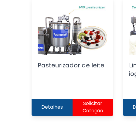
Pasteurizador de leite
Li
io
Solicitar
Detalhes
D
Cotação