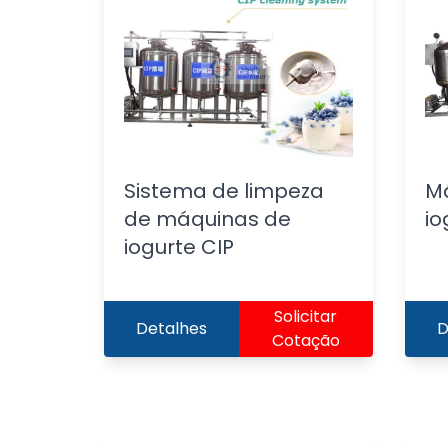
Sistema de limpeza
Má
de máquinas de
io
iogurte CIP
Solicitar
Detalhes
D
Cotação