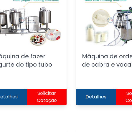
quina de fazer
Máquina de ord
gurte do tipo tubo
de cabra e vaca
Solicitar
So
etalhes
Detalhes
Cotação
Co