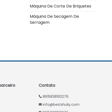
Máquina De Corte De Briquetes
Italian
Máquina De Secagem De
Greek
Serragem
Urdu
Swahili
Turkish
Indonesian
Thai
Vietnamese
Japanese
Korean
arceiro
Contato
Hindi
8615838192276
Chinese
info@bestshuliy.com
Spanish