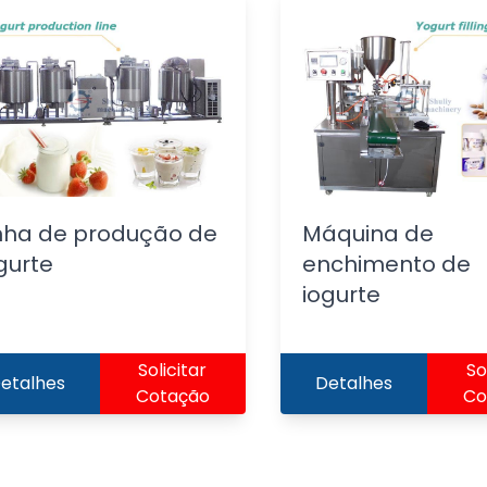
nha de produção de
Máquina de
gurte
enchimento de
iogurte
Solicitar
So
etalhes
Detalhes
Cotação
Co