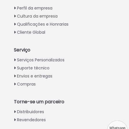
Perfil da empresa
Cultura da empresa
Qualificações e Honrarias
Cliente Global
Serviço
Italian
Serviços Personalizados
Suporte técnico
Greek
Envios e entregas
Urdu
Compras
Swahili
Turkish
Torne-se um parceiro
Indonesian
Distribuidores
Thai
Revendedores
Vietnamese
Whatsapp