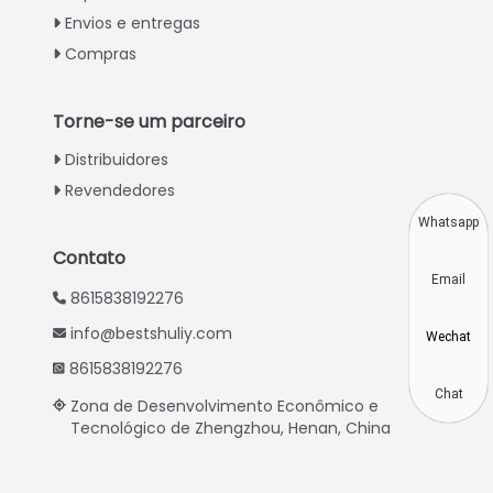
Envios e entregas
Urdu
Compras
Swahili
Turkish
Torne-se um parceiro
Indonesian
Distribuidores
Thai
Revendedores
Vietnamese
Whatsapp
Japanese
Contato
Email
Korean
8615838192276
Hindi
info@bestshuliy.com
Wechat
Chinese
8615838192276
Spanish
Chat
Zona de Desenvolvimento Econômico e
Tecnológico de Zhengzhou, Henan, China
Russian
German