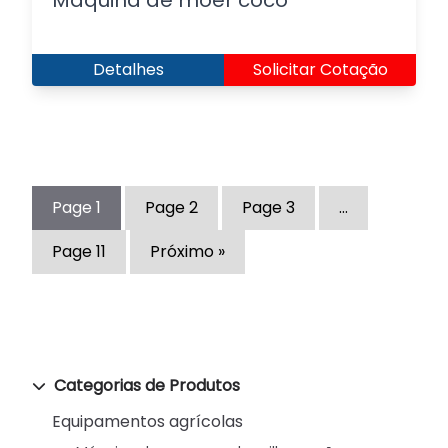
Máquina de moer coco
Detalhes
Solicitar Cotação
Page
1
Page
2
Page
3
…
Page
11
Próximo »
Categorias de Produtos
Equipamentos agrícolas