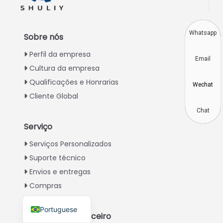
Thai
Vietnamese
Whatsapp
Sobre nós
Japanese
Perfil da empresa
Email
Korean
Cultura da empresa
Hindi
Qualificações e Honrarias
Wechat
Chinese
Cliente Global
Spanish
Chat
Serviço
Russian
Serviços Personalizados
German
Suporte técnico
French
Envios e entregas
Arabic
Compras
English
Portuguese
Torne-se um parceiro