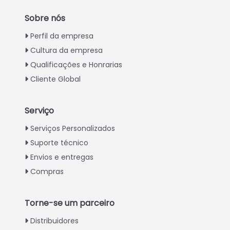
Sobre nós
Perfil da empresa
Cultura da empresa
Qualificações e Honrarias
Cliente Global
Serviço
Italian
Serviços Personalizados
Suporte técnico
Greek
Envios e entregas
Urdu
Compras
Swahili
Turkish
Torne-se um parceiro
Indonesian
Distribuidores
Thai