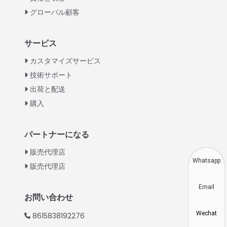
グローバル顧客
Italian
サービス
Greek
カスタマイズサービス
Urdu
技術サポート
出荷と配送
Swahili
購入
Turkish
Indonesian
パートナーになる
Thai
販売代理店
Vietnamese
Whatsapp
販売代理店
Korean
Email
Hindi
お問い合わせ
Chinese
Wechat
8615838192276
Spanish