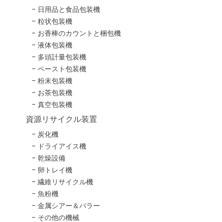
日用品と食品包装機
粒状包装機
お香棒のカウントと梱包機
液体包装機
多頭計量包装機
ペースト包装機
粉末包装機
お茶包装機
真空包装機
資源リサイクル装置
炭化機
ドライアイス機
乾燥設備
卵トレイ機
繊維リサイクル機
魚粉機
金属シアー＆バラー
その他の機械