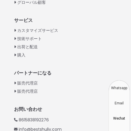
グローバル顧客
Italian
サービス
Greek
カスタマイズサービス
Urdu
技術サポート
出荷と配送
Swahili
購入
Turkish
Indonesian
パートナーになる
Thai
販売代理店
Vietnamese
Whatsapp
販売代理店
Korean
Email
Hindi
お問い合わせ
Chinese
Wechat
8615838192276
Spanish
info@bestshuliy.com