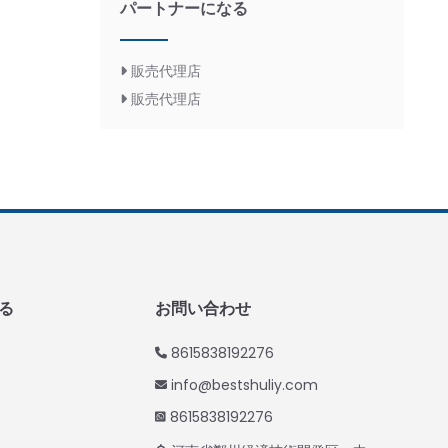
パートナーになる
Greek
Urdu
販売代理店
Swahili
販売代理店
Turkish
Indonesian
Thai
Vietnamese
Korean
Hindi
る
お問い合わせ
Chinese
Spanish
8615838192276
Russian
info@bestshuliy.com
Portuguese
8615838192276
German