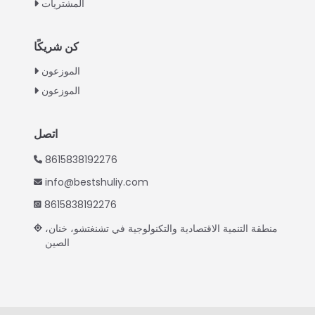
المشتريات
Turkish
Indonesian
كن شريكًا
Thai
الموزعون
الموزعون
Vietnamese
Japanese
اتصل
Korean
8615838192276
Hindi
info@bestshuliy.com
Chinese
8615838192276
Spanish
منطقة التنمية الاقتصادية والتكنولوجية في تشنغتشو، خنان،
Russian
الصين
Portuguese
German
French