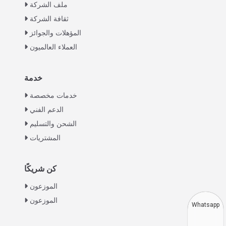
ملف الشركة
ثقافة الشركة
المؤهلات والجوائز
العملاء العالميون
خدمة
Italian
خدمات مخصصة
Greek
الدعم الفني
Urdu
الشحن والتسليم
Swahili
المشتريات
Turkish
Indonesian
كن شريكًا
Thai
الموزعون
الموزعون
Vietnamese
Whatsapp
Japanese