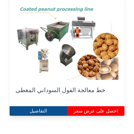
خط معالجة الفول السوداني المغطى
احصل على عرض سعر
التفاصيل