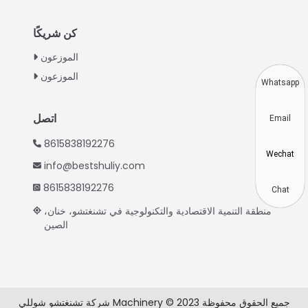
Turkish
Indonesian
كن شريكًا
Thai
الموزعون
الموزعون
Vietnamese
Whatsapp
Japanese
اتصل
Email
Korean
8615838192276
Hindi
Wechat
info@bestshuliy.com
Chinese
8615838192276
Spanish
Chat
منطقة التنمية الاقتصادية والتكنولوجية في تشنغتشو، خنان،
Russian
الصين
Portuguese
German
French
شركة تشنغتشو شوللي Machinery © 2023 جميع الحقوق محفوظة
English