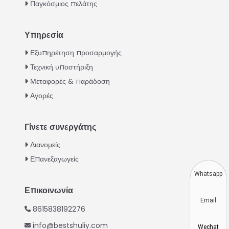
Παγκόσμιος πελάτης
Υπηρεσία
Italian
Εξυπηρέτηση προσαρμογής
Τεχνική υποστήριξη
Urdu
Μεταφορές & παράδοση
Swahili
Αγορές
Turkish
Indonesian
Γίνετε συνεργάτης
Thai
Διανομείς
Vietnamese
Επανεξαγωγείς
Japanese
Whatsapp
Korean
Επικοινωνία
Email
Hindi
8615838192276
Chinese
info@bestshuliy.com
Wechat