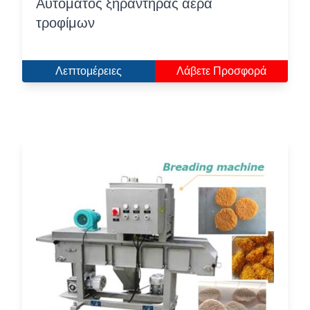
Αυτόματος ξηραντήρας αέρα
τροφίμων
Λεπτομέρειες
Λάβετε Προσφορά