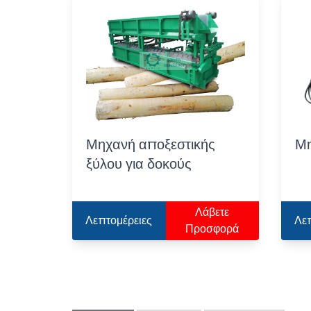
Μηχανή αποξεστικής
Μη
ξύλου για δοκούς
Λάβετε
Λεπτομέρειες
Λε
Προσφορά