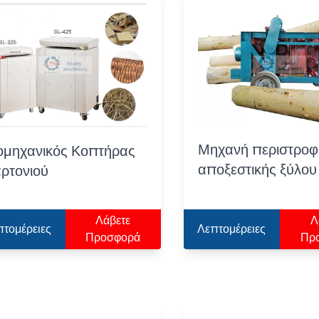
Μηχανή περιστροφ
ομηχανικός Κοπτήρας
αποξεστικής ξύλου
ρτονιού
Λάβετε
Λ
πτομέρειες
Λεπτομέρειες
Προσφορά
Πρ