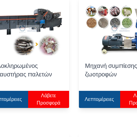
οκληρωμένος
Μηχανή συμπίεση
αυστήρας παλετών
ζωοτροφών
Λάβετε
Λ
πτομέρειες
Λεπτομέρειες
Προσφορά
Πρ