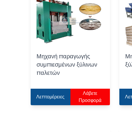
Μηχανή παραγωγής
Μη
συμπιεσμένων ξύλινων
ξύ
παλετών
Λάβετε
Λεπτομέρειες
Λε
Προσφορά