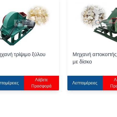
χανή τρίψιμο ξύλου
Μηχανή αποκοπής
με δίσκο
Λάβετε
Λ
πτομέρειες
Λεπτομέρειες
Προσφορά
Πρ