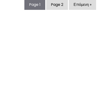
Page
1
Page
2
Επόμενη »