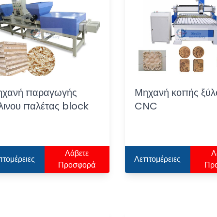
χανή παραγωγής
Μηχανή κοπής ξύλ
λινου παλέτας block
CNC
Λάβετε
Λ
πτομέρειες
Λεπτομέρειες
Προσφορά
Πρ