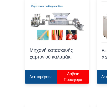
Μηχανή κατασκευής
Βι
χαρτονιού καλαμάκι
Χα
Λάβετε
Λεπτομέρειες
Λε
Προσφορά