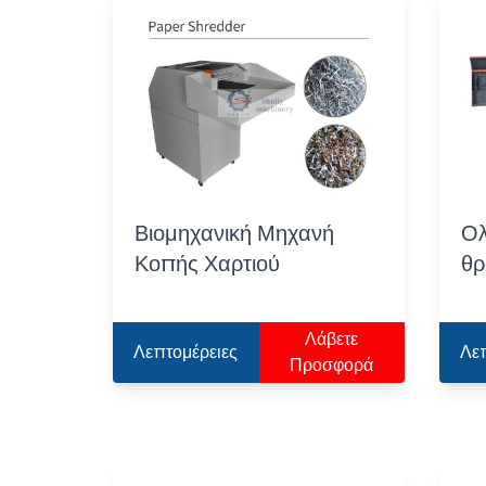
Βιομηχανική Μηχανή
Ολ
Κοπής Χαρτιού
θρ
Λάβετε
Λεπτομέρειες
Λε
Προσφορά