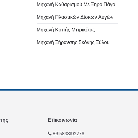
Μηχανή Καθαρισμού Με Ξηρό Πάγο
Μηχανή Πλαστικών Δίσκων Αυγών
Italian
Μηχανή Κοπής Μπρικέτας
Urdu
Μηχανή Ξήρανσης Σκόνης Ξύλου
Swahili
Turkish
Indonesian
Thai
Vietnamese
Japanese
Korean
Hindi
άτης
Επικοινωνία
Chinese
8615838192276