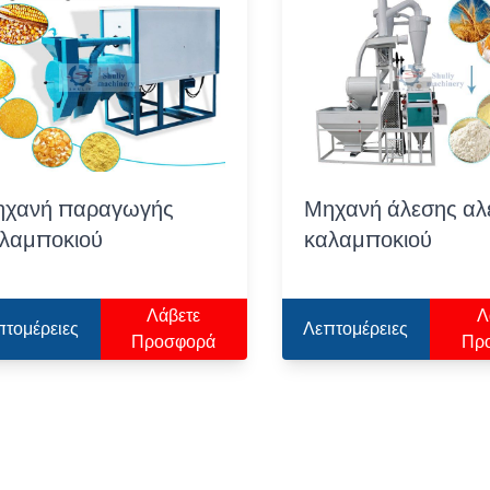
χανή παραγωγής
Μηχανή άλεσης αλ
λαμποκιού
καλαμποκιού
Λάβετε
Λ
πτομέρειες
Λεπτομέρειες
Προσφορά
Πρ