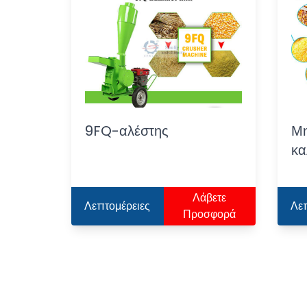
9FQ-αλέστης
Μη
κα
Λάβετε
Λεπτομέρειες
Λε
Προσφορά