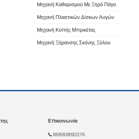
Μηχανή Καθαρισμού Με Ξηρό Πάγο
Μηχανή Πλαστικών Δίσκων Αυγών
Italian
Μηχανή Κοπής Μπρικέτας
Urdu
Μηχανή Ξήρανσης Σκόνης Ξύλου
Swahili
Turkish
Indonesian
Thai
Vietnamese
Japanese
Korean
Hindi
άτης
Επικοινωνία
Chinese
8615838192276