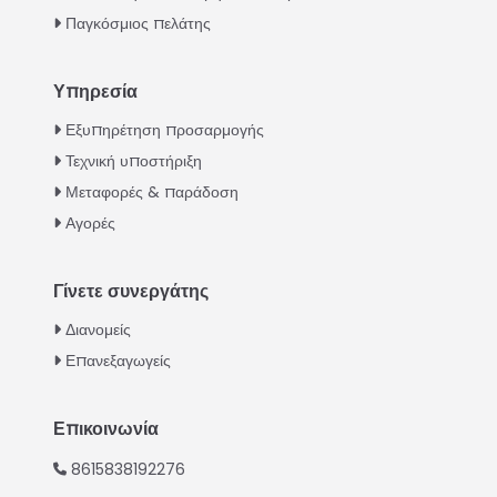
Παγκόσμιος πελάτης
Υπηρεσία
Italian
Εξυπηρέτηση προσαρμογής
Τεχνική υποστήριξη
Urdu
Μεταφορές & παράδοση
Swahili
Αγορές
Turkish
Indonesian
Γίνετε συνεργάτης
Thai
Διανομείς
Vietnamese
Επανεξαγωγείς
Japanese
Whatsapp
Korean
Επικοινωνία
Email
Hindi
8615838192276
Chinese