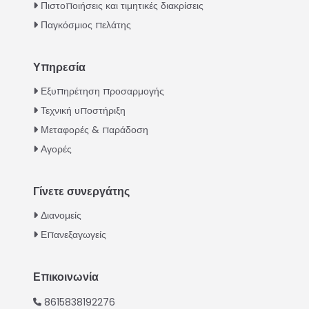
Πιστοποιήσεις και τιμητικές διακρίσεις
Παγκόσμιος πελάτης
Υπηρεσία
Italian
Εξυπηρέτηση προσαρμογής
Τεχνική υποστήριξη
Urdu
Μεταφορές & παράδοση
Swahili
Αγορές
Turkish
Indonesian
Γίνετε συνεργάτης
Thai
Διανομείς
Vietnamese
Επανεξαγωγείς
Japanese
Korean
Επικοινωνία
Hindi
8615838192276