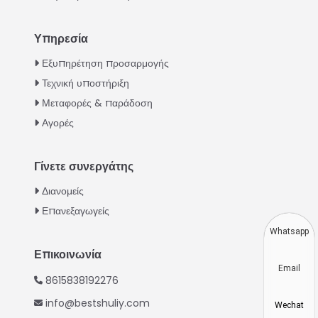
Υπηρεσία
Italian
Εξυπηρέτηση προσαρμογής
Τεχνική υποστήριξη
Urdu
Μεταφορές & παράδοση
Swahili
Αγορές
Turkish
Indonesian
Γίνετε συνεργάτης
Thai
Διανομείς
Vietnamese
Επανεξαγωγείς
Japanese
Whatsapp
Korean
Επικοινωνία
Email
Hindi
8615838192276
Chinese
info@bestshuliy.com
Wechat