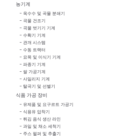
농기계
옥수수 및 곡물 분쇄기
곡물 건조기
곡물 벗기기 기계
수확기 기계
관개 시스템
수동 트랙터
묘목 및 이식기 기계
파종기 기계
쌀 가공기계
사일리지 기계
탈곡기 및 선별기
식품 가공 장비
유제품 및 요구르트 가공기
식용유 압착기
튀김 음식 생산 라인
과일 및 채소 세척기
주스 펄퍼 및 추출기