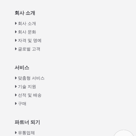
회사 소개
회사 소개
회사 문화
자격 및 명예
글로벌 고객
Italian
서비스
Greek
맞춤형 서비스
Urdu
기술 지원
선적 및 배송
Swahili
구매
Turkish
Indonesian
파트너 되기
Thai
유통업체
Vietnamese