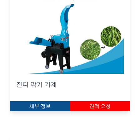
잔디 깎기 기계
세부 정보
견적 요청