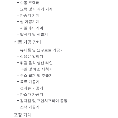
수동 트랙터
묘목 및 이식기 기계
파종기 기계
쌀 가공기계
사일리지 기계
탈곡기 및 선별기
식품 가공 장비
유제품 및 요구르트 가공기
식용유 압착기
튀김 음식 생산 라인
과일 및 채소 세척기
주스 펄퍼 및 추출기
육류 가공기
견과류 가공기
파스타 가공기
감자칩 및 프렌치프라이 공장
스낵 가공기
포장 기계