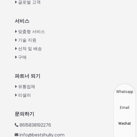
글로벌 고객
Italian
서비스
Greek
맞춤형 서비스
Urdu
기술 지원
선적 및 배송
Swahili
구매
Turkish
Indonesian
파트너 되기
Thai
유통업체
Vietnamese
Whatsapp
리셀러
Japanese
Email
Hindi
문의하기
Chinese
Wechat
8615838192276
Spanish
info@bestshuliy.com