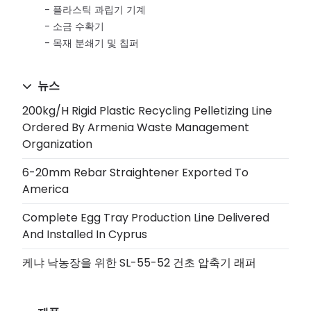
플라스틱 과립기 기계
소금 수확기
목재 분쇄기 및 칩퍼
뉴스
200kg/h Rigid Plastic Recycling Pelletizing Line
Ordered By Armenia Waste Management
Organization
6-20mm Rebar Straightener Exported To
America
Complete Egg Tray Production Line Delivered
And Installed In Cyprus
케냐 낙농장을 위한 SL-55-52 건초 압축기 래퍼