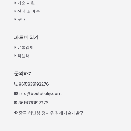
Urdu
기술 지원
선적 및 배송
Swahili
구매
Turkish
Indonesian
파트너 되기
Thai
유통업체
Vietnamese
리셀러
Japanese
Hindi
문의하기
Chinese
8615838192276
Spanish
info@bestshuliy.com
Russian
8615838192276
Portuguese
중국 허난성 정저우 경제기술개발구
German
French