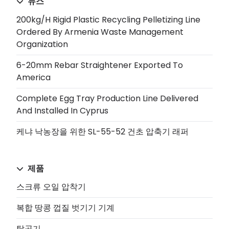
뉴스
200kg/h Rigid Plastic Recycling Pelletizing Line
Ordered By Armenia Waste Management
Organization
6-20mm Rebar Straightener Exported To
America
Complete Egg Tray Production Line Delivered
And Installed In Cyprus
케냐 낙농장을 위한 SL-55-52 건초 압축기 래퍼
제품
스크류 오일 압착기
복합 땅콩 껍질 벗기기 기계
탈곡기